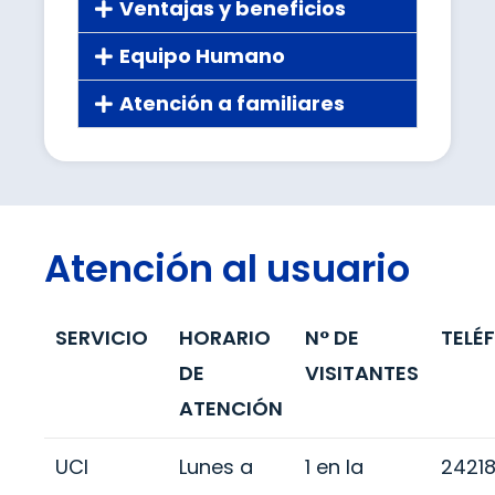
Ventajas y beneficios
Equipo Humano
Atención a familiares
Atención al usuario
SERVICIO
HORARIO
N° DE
TELÉ
DE
VISITANTES
ATENCIÓN
UCI
Lunes a
1 en la
2421