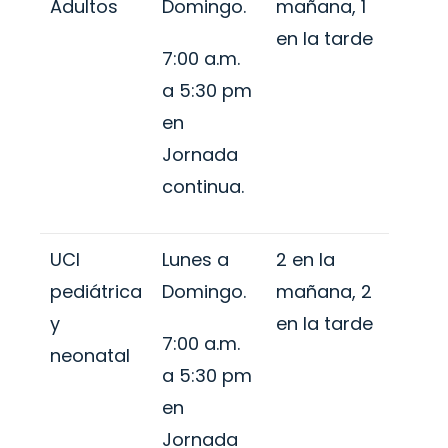
Adultos
Domingo.
mañana, 1
en la tarde
7:00 a.m.
a 5:30 pm
en
Jornada
continua.
UCI
Lunes a
2 en la
pediátrica
Domingo.
mañana, 2
y
en la tarde
7:00 a.m.
neonatal
a 5:30 pm
en
Jornada